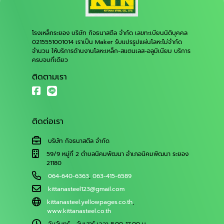
โรงเหล็กระยอง บริษัท กิจธนาสตีล จำกัด เลขทะเบียนนิติบุคคล
0215551001014 เราเป็น Maker รับแปรรูปแผ่นโลหะไม่จำกัด
จำนวน ให้บริการด้านงานโลหะเหล็ก-สแตนเลส-อลูมิเนียม บริการ
ครบจบที่เดียว
ติดตามเรา
ติดต่อเรา
บริษัท กิจธนาสตีล จำกัด
59/9 หมู่ที่ 2 ตำบลนิคมพัฒนา อำเภอนิคมพัฒนา ระยอง
21180
064-640-6363
,
063-415-6589
kittanasteel123@gmail.com
kittanasteel.yellowpages.co.th
,
www.kittanasteel.co.th
วันจันทร์ - วันเสาร์ เวลา 8.00-17.00 น.