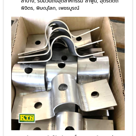
ลำปาง, รับม้วนถังอุตสาหกรรม ลำพูน, อุตรดิตถ์
พิจิตร, พิษณุโลก, เพชรบูรณ์