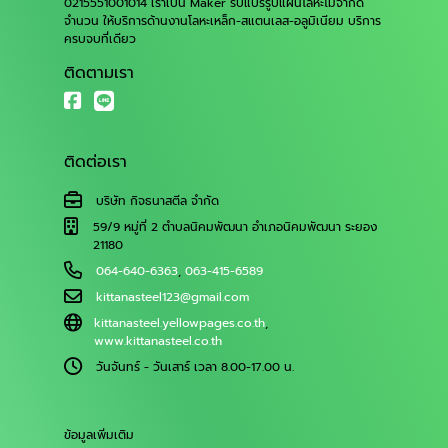
0215551001014 เราเป็น Maker รับแปรรูปแผ่นโลหะไม่จำกัด
จำนวน ให้บริการด้านงานโลหะเหล็ก-สแตนเลส-อลูมิเนียม บริการ
ครบจบที่เดียว
ติดตามเรา
ติดต่อเรา
บริษัท กิจธนาสตีล จำกัด
59/9 หมู่ที่ 2 ตำบลนิคมพัฒนา อำเภอนิคมพัฒนา ระยอง
21180
064-640-6363
,
063-415-6589
kittanasteel123@gmail.com
kittanasteel.yellowpages.co.th
,
www.kittanasteel.co.th
วันจันทร์ - วันเสาร์ เวลา 8.00-17.00 น.
ข้อมูลเพิ่มเติม