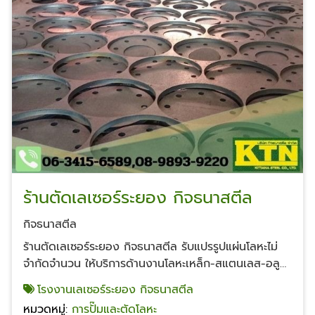
ร้านตัดเลเซอร์ระยอง กิจธนาสตีล
กิจธนาสตีล
ร้านตัดเลเซอร์ระยอง กิจธนาสตีล รับแปรรูปแผ่นโลหะไม่
จำกัดจำนวน ให้บริการด้านงานโลหะเหล็ก-สแตนเลส-อลูมิ
เนียม ราคาโรงงาน บริษัท กิจธนาสตีล จำกัด โรงเหล็ก
โรงงานเลเซอร์ระยอง กิจธนาสตีล
นิคมพัฒนาให้บริการงานแปรรูปแผ่นโลหะ ในที่เดียวของ
หมวดหมู่:
การปั๊มและตัดโลหะ
ระยอง รับตัดเลเซอร์ ตัดกรรไกร ตัดแก๊ส รับพับเหล็กม้วน