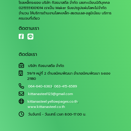
โรงเหล็กระยอง บริษัท กิจธนาสตีล จำกัด เลขทะเบียนนิติบุคคล
0215551001014 เราเป็น Maker รับแปรรูปแผ่นโลหะไม่จำกัด
จำนวน ให้บริการด้านงานโลหะเหล็ก-สแตนเลส-อลูมิเนียม บริการ
ครบจบที่เดียว
ติดตามเรา
ติดต่อเรา
บริษัท กิจธนาสตีล จำกัด
59/9 หมู่ที่ 2 ตำบลนิคมพัฒนา อำเภอนิคมพัฒนา ระยอง
21180
064-640-6363
,
063-415-6589
kittanasteel123@gmail.com
kittanasteel.yellowpages.co.th
,
www.kittanasteel.co.th
วันจันทร์ - วันเสาร์ เวลา 8.00-17.00 น.