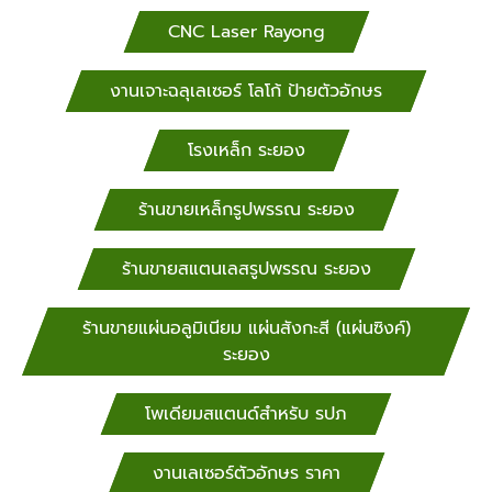
CNC Laser Rayong
งานเจาะฉลุเลเซอร์ โลโก้ ป้ายตัวอักษร
โรงเหล็ก ระยอง
ร้านขายเหล็กรูปพรรณ ระยอง
ร้านขายสแตนเลสรูปพรรณ ระยอง
ร้านขายแผ่นอลูมิเนียม แผ่นสังกะสี (แผ่นซิงค์)
ระยอง
โพเดียมสแตนด์สำหรับ​ รปภ
งานเลเซอร์ตัวอักษร ราคา