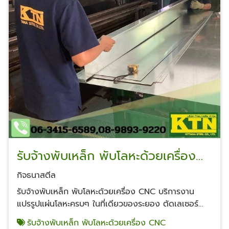
รับจ้างพับเหล็ก พับโลหะด้วยเครื่อง
CNC
กิจธนาสตีล
รับจ้างพับเหล็ก พับโลหะด้วยเครื่อง CNC บริการงาน
แปรรูปแผ่นโลหะครบๆ ในที่เดียวของระยอง ตัดเลเซอร์
ตัดกรรไกร ตัดแก๊ส รับพับเหล็กม้วนเหล็ก เชื่อมประกอบ
รับจ้างพับเหล็ก พับโลหะด้วยเครื่อง CNC
เหล็ก-สแตนเลส งานแมชชีนและงานทำสีอบ ผลิตตามแบบ