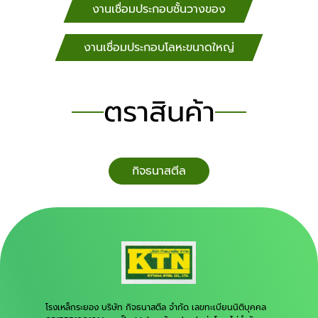
งานเชื่อมประกอบชั้นวางของ
งานเชื่อมประกอบโลหะขนาดใหญ่
ตราสินค้า
กิจธนาสตีล
โรงเหล็กระยอง บริษัท กิจธนาสตีล จำกัด เลขทะเบียนนิติบุคคล