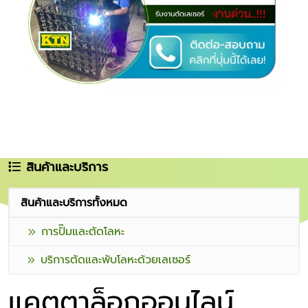
สินค้าและบริการ
สินค้าและบริการทั้งหมด
การปั๊มและตัดโลหะ
บริการตัดและพับโลหะด้วยเลเซอร์
แคตตาล็อกออนไลน์