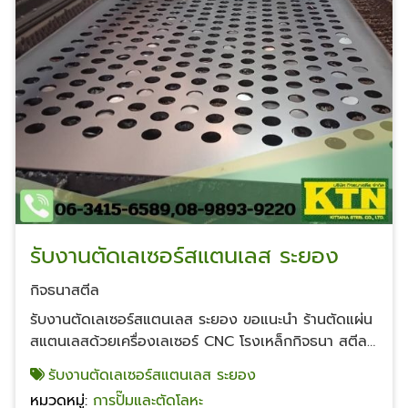
รับงานตัดเลเซอร์สแตนเลส ระยอง
กิจธนาสตีล
รับงานตัดเลเซอร์สแตนเลส ระยอง ขอแนะนำ ร้านตัดแผ่น
สแตนเลสด้วยเครื่องเลเซอร์ CNC โรงเหล็กกิจธนา สตีล
รับงานด่วน นิคมพัฒนา รับงานตัดเลเซอร์แผ่นแสตนเลส
รับงานตัดเลเซอร์สแตนเลส ระยอง
แผ่นโลหะ งานฉลุลาย งานเจาะรูกลม เจาะรูเหลียม รับงาน
หมวดหมู่:
การปั๊มและตัดโลหะ
ตัดเลเซอร์ตามแบบ เพียงลูกค้าส่งตัวอย่างแบบงาน