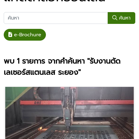
ค้นหา
e-Brochure
พบ
1
รายการ จากคำค้นหา
"รับงานตัด
เลเซอร์สแตนเลส ระยอง"