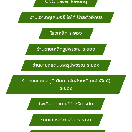
CNC Laser Rayong
งานเจาะฉลุเลเซอร์ โลโก้ ป้ายตัวอักษร
โรงเหล็ก ระยอง
ร้านขายเหล็กรูปพรรณ ระยอง
ร้านขายสแตนเลสรูปพรรณ ระยอง
ร้านขายแผ่นอลูมิเนียม แผ่นสังกะสี (แผ่นซิงค์)
ระยอง
โพเดียมสแตนด์สำหรับ​ รปภ
งานเลเซอร์ตัวอักษร ราคา