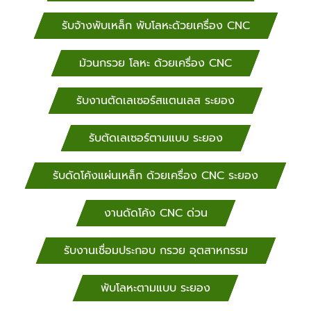
สระแก้ว, จันทบุรี, ฉะเชิงเทรา, กาญจนบุรี, ตาก,
ประจวบคีรีขันธ์, เพชรบุรี, ราชบุรี งานตัดเลเซอร์แผ่นส
รับจ้างพับเหล็ก พับโลหะด้วยเครื่อง CNC
แตนเลส ระยอง รับงานตัดเลเซอร์สแตนเลส ขอนแก่น,
ชัยภูมิ, นครพนม, นครราชสีมา, กาฬสินธุ์, บึงกาฬ,
ม้วนกรวย โลหะ ด้วยเครื่อง CNC
บุรีรัมย์, มหาสารคาม, มุกดาหาร, ยโสธร, ร้อยเอ็ด, เลย,
สกลนคร, สุรินทร์, ศรีสะเกษ, รับงานตัดเลเซอร์สแตนเลส
รับงานตัดเลเซอร์สแตนเลส ระยอง
หนองคาย, หนองบัวลำภู, อุดรธานี, อุบลราชธานี,
อำนาจเจริญ รับงานตัดเลเซอร์สแตนเลส นครศรีธรรมราช,
พังงา, พัทลุง, รับงานตัดเลเซอร์สแตนเลส ภูเก็ต, ระนอง,
รับตัดเลเซอร์ตามแบบ ระยอง
สตูล, สงขลา, สุราษฎร์ธานี, กระบี่, ชุมพร, รับงานตัด
เลเซอร์สแตนเลส ตรัง, ยะลา, นราธิวาส, ปัตตานี
รับดัดโค้งแผ่นเหล็ก ด้วยเครื่อง CNC ระยอง
งานดัดโค้ง CNC ด่วน
รับงานเชื่อมประกอบ กรวย อุตสาหกรรม
พับโลหะตามแบบ ระยอง