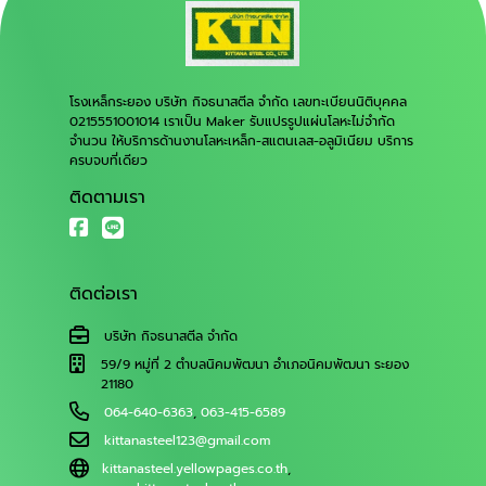
โรงเหล็กระยอง บริษัท กิจธนาสตีล จำกัด เลขทะเบียนนิติบุคคล
0215551001014 เราเป็น Maker รับแปรรูปแผ่นโลหะไม่จำกัด
จำนวน ให้บริการด้านงานโลหะเหล็ก-สแตนเลส-อลูมิเนียม บริการ
ครบจบที่เดียว
ติดตามเรา
ติดต่อเรา
บริษัท กิจธนาสตีล จำกัด
59/9 หมู่ที่ 2 ตำบลนิคมพัฒนา อำเภอนิคมพัฒนา ระยอง
21180
064-640-6363
,
063-415-6589
kittanasteel123@gmail.com
kittanasteel.yellowpages.co.th
,