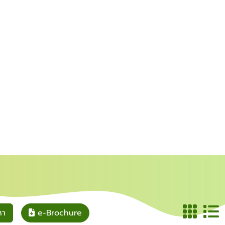
หา
e-Brochure