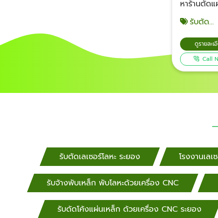
หาร้านตัด
เลเซอร์ ระ
รับตัด
ธนา สตีล ร
เลเซอร์ตาม
พัฒนา รับง
แบบ ระยอง
ดูรายละเอ
เหล็ก แสตน
Call 
มิเนียม ท
งานฉลุลาย 
เจาะรูเหลีย
ตามแบบ เพี
อย่างแบบง
หนาของแผ่น
เราทำงานต
และการใช้ง
รับสั่งตัด
รับตัดเลเซอร์โลหะ ระยอง
โรงงานเลเซ
แบบ ระยอง สอบถามต่อร
ราคา จำนวนท
รับจ้างพับเหล็ก พับโลหะด้วยเครื่อง CNC
ที่งานเสร็จ
งานในพื้นที
รับดัดโค้งแผ่นเหล็ก ด้วยเครื่อง CNC ระยอง
เกิน 30 กม