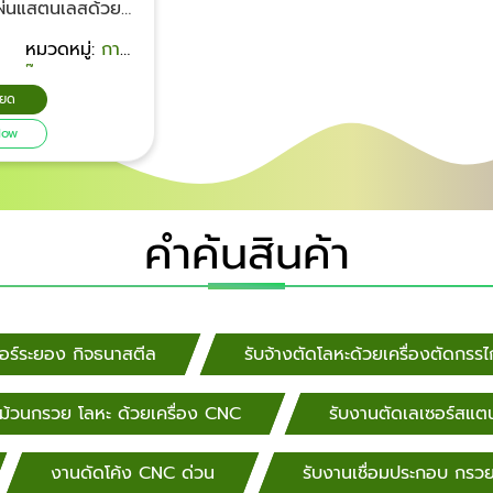
แผ่นแสตนเลสด้วย
ยอง โรงเหล็กกิจ
หมวดหมู่:
การ
ับงานด่วน นิคม
ปั๊มและตัดโลหะ
านตัดเลเซอร์แผ่น
ียด
เลส แผ่นโลหะ อลู
Now
องแดง ทองเหลือง
งานเจาะรูกลม
ม รับงานตัดเลเซอร์
ยงลูกค้าส่งตัว
คำค้นสินค้า
าน ขนาด ระบุความ
โลหะที่ต้องการ
ามความต้องการ
านจริงของลูกค้า
เลเซอร์แสตนเลสตาม
อร์ระยอง กิจธนาสตีล
รับจ้างตัดโลหะด้วยเครื่องตัดกรรไ
อง
ี่สั่งผลิต วันเวลา
ม้วนกรวย โลหะ ด้วยเครื่อง CNC
รับงานตัดเลเซอร์สแ
พร้อมจัดส่งถึงหน้า
่จังหวัดระยอง ไกล
งานดัดโค้ง CNC ด่วน
รับงานเชื่อมประกอบ กรว
. คิดค่าจัดส่งตาม