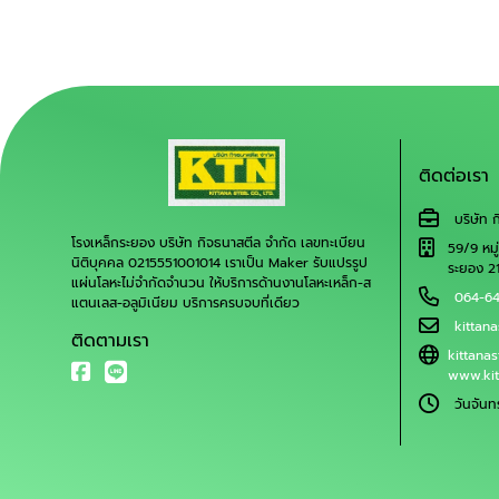
ระยอง รับตัดเลเซอร์ตาม
แบบ เชียงให
น่าน, พะเยา
แม่ฮ่องสอน,
ตามแบบ ลำ
อุตรดิตถ์ พ
ติดต่อเรา
เลเซอร์ตาม
เพชรบูรณ์ รับตัดเลเซอร์ตาม
บริษัท 
แบบ ชลบุรี,
โรงเหล็กระยอง บริษัท กิจธนาสตีล จำกัด เลขทะเบียน
59/9 หมู
นิติบุคคล 0215551001014 เราเป็น Maker รับแปรรูป
รับตัดเลเ
ระยอง 2
แผ่นโลหะไม่จำกัดจำนวน ให้บริการด้านงานโลหะเหล็ก-ส
สระแก้ว, จัน
064-6
แตนเลส-อลูมิเนียม บริการครบจบที่เดียว
กาญจนบุรี,
kittan
ติดตามเรา
เลเซอร์ตา
kittana
ประจวบคีรีขั
www.kit
ราชบุรี รับตัดเลเซอร์ตามแบบ
วันจันท
ขอนแก่น, ช
นครราชสีมา,
ตามแบบ กาฬ