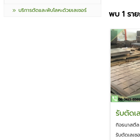
บริการตัดและพับโลหะด้วยเลเซอร์
พบ
1
ราย
รับตัดเ
แบบ ระ
กิจธนาสตีล
รับตัดเลเซ