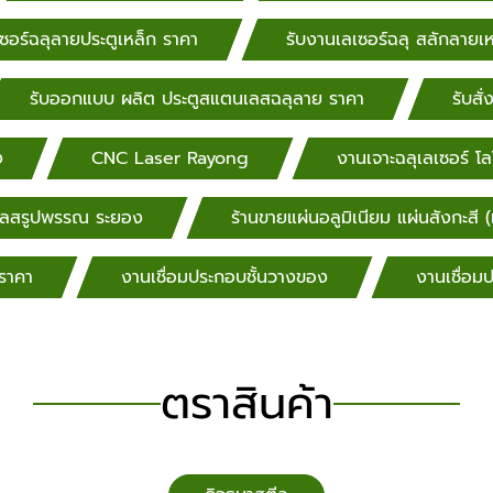
ซอร์ฉลุลายประตูเหล็ก ราคา
รับงานเลเซอร์ฉลุ สลักลายเ
มาตรฐาน คุณภาพ
 รวดเร็ว งาน
อักษรสแตนเลส
รับออกแบบ ผลิต ประตูสแตนเลสฉลุลาย ราคา
รับสั
สวยๆ งานสั่ง
บบ ระยอง รับ
ง
CNC Laser Rayong
งานเจาะฉลุเลเซอร์ โล
ตามแบบ กรุงเทพฯ,
ุมธานี,
เลสรูปพรรณ ระยอง
ร้านขายแผ่นอลูมิเนียม แผ่นสังกะสี 
ยุธยา,
าม, สมุทรสาคร,
ราคา
งานเชื่อมประกอบชั้นวางของ
งานเชื่อ
ร์ตามแบบ สิงห์บุรี,
รรณบุรี, สระบุรี,
อร์ตามแบบ ลพบุรี,
ร, อ่างทอง,
ตราสินค้า
รับตัดเลเซอร์ตาม
พชร, ชัยนาท, รับ
์ตามแบบ นครนายก,
วรรค์ รับตัด
แบบ พร้อมส่ง