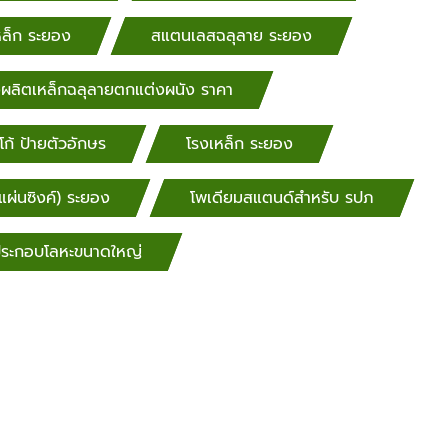
หล็ก ระยอง
สแตนเลสฉลุลาย ระยอง
่งผลิตเหล็กฉลุลายตกแต่งผนัง ราคา
โก้ ป้ายตัวอักษร
โรงเหล็ก ระยอง
(แผ่นซิงค์) ระยอง
โพเดียมสแตนด์สำหรับ​ รปภ
มประกอบโลหะขนาดใหญ่