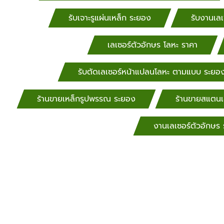
ระยะทาง เรามีเครื่องเลเซอร์ที่
รับเจาะรูแผ่นเหล็ก ระยอง
รับงานเลเ
ตัดงานได้
งานส่งออก
เลเซอร์ตัว
เลเซอร์ตัวอักษร โลหะ ราคา
โลโก้ แผ่นป้าย
เจาะรู ตามแ
รับตัดเลเซอร์หน้าแปลนโลหะ ตามแบบ ระยอ
ตัดเลเซอร์
นนทบุรี, ปท
ร้านขายเหล็กรูปพรรณ ระยอง
ร้านขายสแตน
พระนครศรีอ
สมุทรสงคร
งานเลเซอร์ตัวอักษร 
รับตัดเลเซอ
สุโขทัย, สุพ
รับตัดเลเซ
สมุทรปรากา
อุทัยธานี, 
แบบ กำแพงเ
ตัดเลเซอร
นครปฐม, นครส
เลเซอร์ตาม