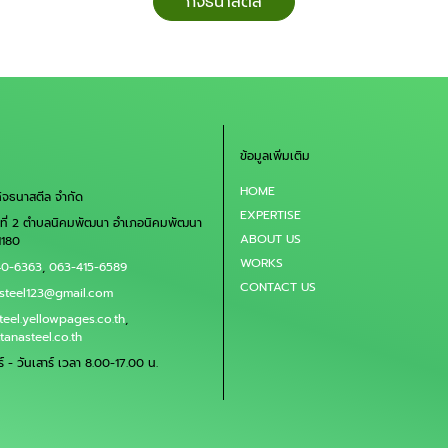
กิจธนาสตีล
ม่, เชียงราย,
, แพร่,
 รับตัดเลเซอร์
ปาง, ลำพูน,
ิจิตร, รับตัด
ข้อมูลเพิ่มเติม
แบบ พิษณุโลก,
HOME
กิจธนาสตีล จำกัด
 ตราด, ปราจีนบุรี,
EXPERTISE
่ที่ 2 ตำบลนิคมพัฒนา อำเภอนิคมพัฒนา
ซอร์ตามแบบ
ABOUT US
1180
ทบุรี, ฉะเชิงเทรา,
WORKS
40-6363
,
063-415-6589
 ตาก, รับตัด
CONTACT US
asteel123@gmail.com
มแบบ
steel.yellowpages.co.th
,
นธ์, เพชรบุรี,
tanasteel.co.th
ร์ - วันเสาร์ เวลา 8.00-17.00 น.
ัยภูมิ, นครพนม,
 รับตัดเลเซอร์
สินธุ์, บึงกาฬ,